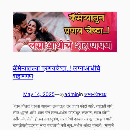
कॅमेऱ्यातल्या प्रणयचेष्टा..! लग्नाआधीचे
शहाणपण
May 14, 2025
—
admin
in
लग्न-विषयक
by
“काय बोलता काका! आमच्या लग्नातला तर एकच फोटो आहे, त्यातही अर्धे
लोक धूसर! आणि आता पोरं लग्नाआधीच फोटोशूट करतात, त्यात कोणी
नदीत मंदाकिनी होऊन गंगा धुतीय, तर कोणी दगडावर बसून टारझन गाणी
म्हणतोय!तेव्हढ्यात सादा पाटलाची नवी सून..मधीच थांबत बोलली..“म्हणजे