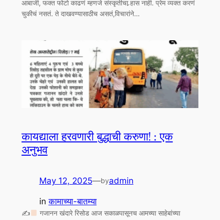
आबाजी, फक्त फोटो काढणं म्हणजे संस्कृतीचा र्‍हास नाही. प्रेम व्यक्त करणं
चुकीचं नसतं. ते दाखवण्यासाठीच असतं,विचारांने…
कायद्याला हरवणारी बुद्धाची करुणा! : एक
अनुभव
May 12, 2025
—
admin
by
in
कामाच्या-बातम्या
✍
गजानन खंदारे रिसोड आज सकाळपासूनच आमच्या साहेबांच्या