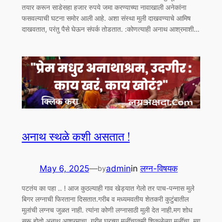
तयार करून साडेसहा हजार रुपये जमा करण्याच्या नावाखाली अनेकांना
फसवल्याची घटना समोर आली आहे. अशा संस्था मुली दाखवण्याचे आमिष
दाखवतात, परंतु पैसे घेऊन संपर्क तोडतात. :कोणत्याही अनाथ आश्रमाशी…
अनाथ स्थळे कशी असतात !
May 6, 2025
—
admin
in
लग्न-विषयक
by
पटतंय का पहा .. ! आज कुठल्याही गाव खेड्यात गेलो तर पाच-पन्नास मुले
बिगर लग्नाची फिरताना दिसतात.गरीब व मध्यमवतीय शेतकरी कुटुंबातील
मुलांची लग्नच जुळत नाही. त्यांना कोणी लग्नासाठी मुली देत नाही.मग शोध
सुरू होतो अनाथ आश्रमाचा..गरीब घरच्या मुलींचाकमी शिकलेल्या मुलींचा. मग