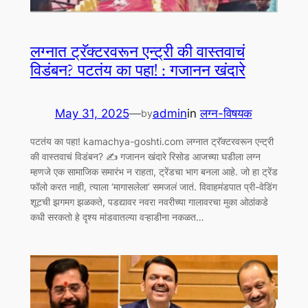
लग्नात ट्रॅक्टरवरून एन्ट्री की वास्तवाचं
विडंबन? पटतंय का पहा! : गजानन खंदारे
May 31, 2025
—
admin
in
लग्न-विषयक
by
पटतंय का पहा! kamachya-goshti.com लग्नात ट्रॅक्टरवरून एन्ट्री
की वास्तवाचं विडंबन? ✍️ गजानन खंदारे रिसोड आजच्या घडीला लग्न
म्हणजे एक सामाजिक समारंभ न राहता, ट्रेंडचा भाग बनला आहे. जो हा ट्रेंड
फॉलो करत नाही, त्याला ‘मागासलेला’ समजलं जातं. विवाहमंडपात प्री-वेडिंग
शूटची झगमग झळकते, पडद्यावर नवरा नवरीच्या गालावरचा मुका ओठांकडे
कधी सरकतो हे दृश्य मांडवातल्या वऱ्हाडीना नकळत…