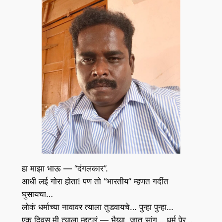
हा माझा भाऊ — “दंगलकार”.
आधी लई गोरा होता! पण तो “भारतीय” म्हणत गर्दीत
घुसायचा…
लोकं धर्माच्या नावावर त्याला तुडवायचे… पुन्हा पुन्हा…
एक दिवस मी त्याला म्हटलं — भैय्या, जात सांग… धर्म पेर…