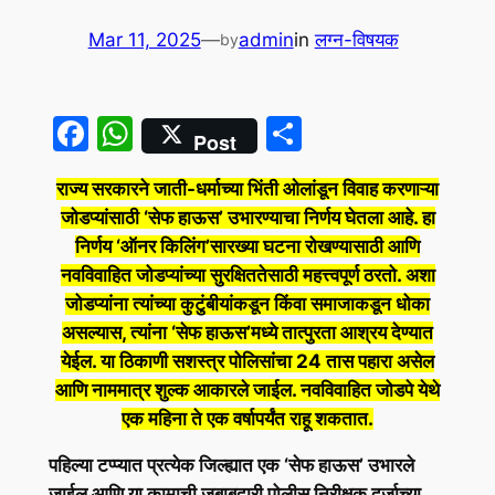
Mar 11, 2025
—
admin
in
लग्न-विषयक
by
Facebook
WhatsApp
Share
Post
राज्य सरकारने जाती-धर्माच्या भिंती ओलांडून विवाह करणाऱ्या
जोडप्यांसाठी ‘सेफ हाऊस’ उभारण्याचा निर्णय घेतला आहे. हा
निर्णय ‘ऑनर किलिंग’सारख्या घटना रोखण्यासाठी आणि
नवविवाहित जोडप्यांच्या सुरक्षिततेसाठी महत्त्वपूर्ण ठरतो. अशा
जोडप्यांना त्यांच्या कुटुंबीयांकडून किंवा समाजाकडून धोका
असल्यास, त्यांना ‘सेफ हाऊस’मध्ये तात्पुरता आश्रय देण्यात
येईल. या ठिकाणी सशस्त्र पोलिसांचा 24 तास पहारा असेल
आणि नाममात्र शुल्क आकारले जाईल. नवविवाहित जोडपे येथे
एक महिना ते एक वर्षापर्यंत राहू शकतात.
पहिल्या टप्प्यात प्रत्येक जिल्ह्यात एक ‘सेफ हाऊस’ उभारले
जाईल आणि या कामाची जबाबदारी पोलीस निरीक्षक दर्जाच्या